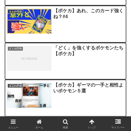
【ポケカ】あれ、このカード強く
まとめ関連
ね？#4
「どく」を強くするポケモンたち
まとめ関連
【ポケカ】
【ポケカ】ギーマの一手と相性よ
まとめ関連
いポケモン５選
【ポケカ】ジムプロモ第10弾が
まとめ関連
ヤバい件について
メニュー
ホーム
検索
トップ
サイドバー