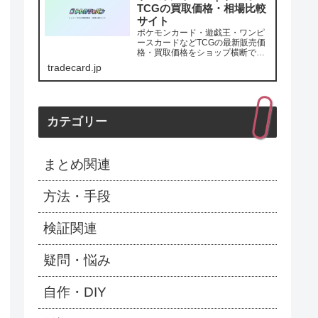
TCGの買取価格・相場比較
サイト
ポケモンカード・遊戯王・ワンピ
ースカードなどTCGの最新販売価
格・買取価格をショップ横断で比
較。価格推移グラフで値動きを確
tradecard.jp
認、最安値・最高買取額が一目で
わかります。
カテゴリー
まとめ関連
方法・手段
検証関連
疑問・悩み
自作・DIY