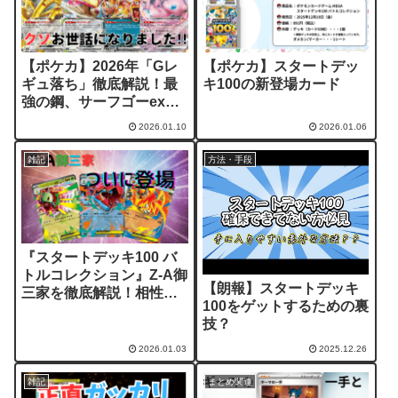
【ポケカ】2026年「Gレ
【ポケカ】スタートデッ
ギュ落ち」徹底解説！最
キ100の新登場カード
強の鋼、サーフゴーexも
ついに卒業。環境激変の
2026.01.10
2026.01.06
ポイントまとめ
雑記
方法・手段
『スタートデッキ100 バ
トルコレクション』Z-A御
【朗報】スタートデッキ
三家を徹底解説！相性抜
100をゲットするための裏
群のコンボカードも紹介
技？
2026.01.03
2025.12.26
雑記
まとめ関連