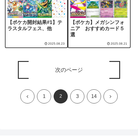
【ポケカ開封結果#1】テ
【ポケカ】メガシンフォ
ラスタルフェス、他
ニア おすすめカード５
選
2025.08.23
2025.08.21
次のページ
前
2
次
1
3
14
へ
へ