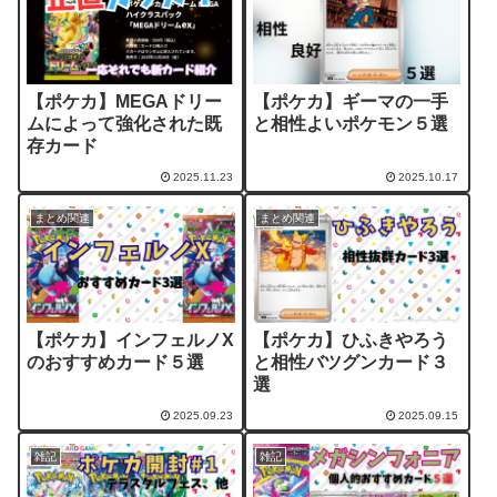
【ポケカ】MEGAドリー
【ポケカ】ギーマの一手
ムによって強化された既
と相性よいポケモン５選
存カード
2025.11.23
2025.10.17
まとめ関連
まとめ関連
【ポケカ】インフェルノX
【ポケカ】ひふきやろう
のおすすめカード５選
と相性バツグンカード３
選
2025.09.23
2025.09.15
雑記
雑記