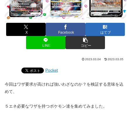
X
Facebook
はてブ
LINE
コピー
2023.03.04
2023.03.05
Pocket
今回はワザ要求が高ければ強いわざなのか？を検証する意味を込
めて、
５エネ必要なワザを持つポケモン達を集めてみました。