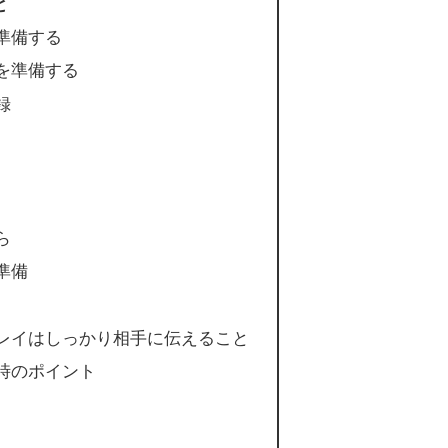
と
準備する
を準備する
録
ら
準備
レイはしっかり相手に伝えること
時のポイント