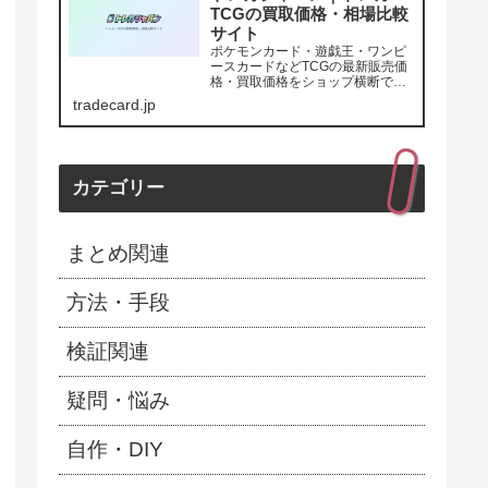
TCGの買取価格・相場比較
サイト
ポケモンカード・遊戯王・ワンピ
ースカードなどTCGの最新販売価
格・買取価格をショップ横断で比
較。価格推移グラフで値動きを確
tradecard.jp
認、最安値・最高買取額が一目で
わかります。
カテゴリー
まとめ関連
方法・手段
検証関連
疑問・悩み
自作・DIY